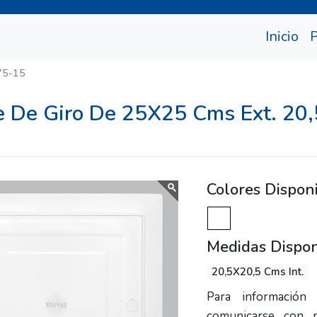
(cu
Inicio
75-15
re De Giro De 25X25 Cms Ext. 20,
Colores Dispon
Medidas Dispon
20,5X20,5 Cms Int.
Para información 
comunicarse con 