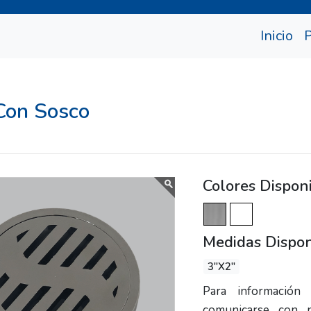
(cu
Inicio
 Con Sosco
Colores Dispon
Medidas Dispon
3"X2"
Para información 
comunicarse con 