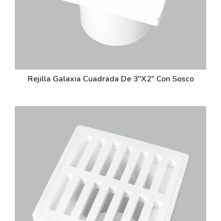
Rejilla Galaxia Cuadrada De 3"X2" Con Sosco