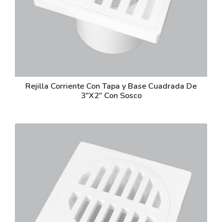
Rejilla Corriente Con Tapa y Base Cuadrada De
3"X2" Con Sosco