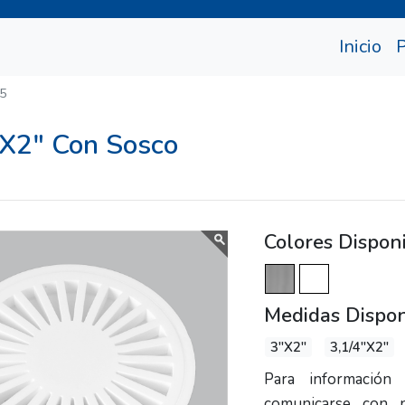
(cu
Inicio
5
4X2" Con Sosco
Colores Dispon
Medidas Dispon
3"X2"
3,1/4"X2"
Para información 
comunicarse con 