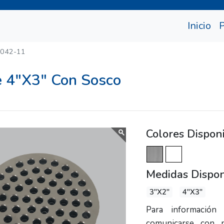
(cu
Inicio
-042-11
e 4"X3" Con Sosco
Colores Dispon
Medidas Dispon
3"X2"
4"X3"
Para información 
comunicarse con 